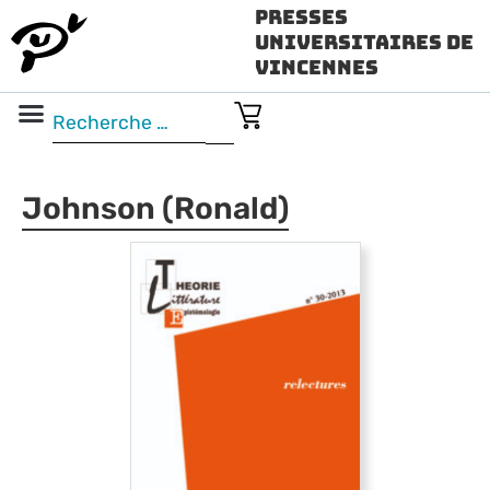
Presses
Universitaires de
Vincennes
Science ouverte
Vidéo & audio
Johnson (Ronald)