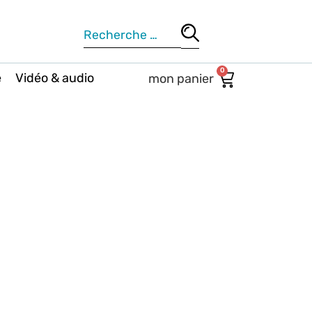
0
e
Vidéo & audio