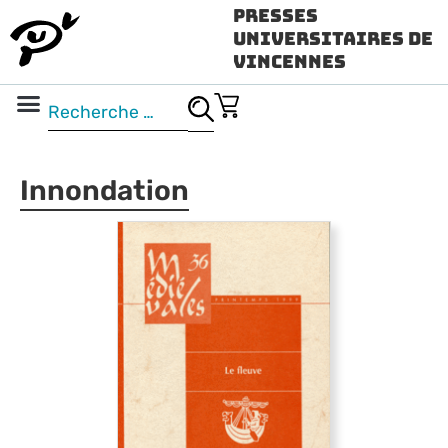
Presses
Universitaires de
Vincennes
Science ouverte
Vidéo & audio
Innondation