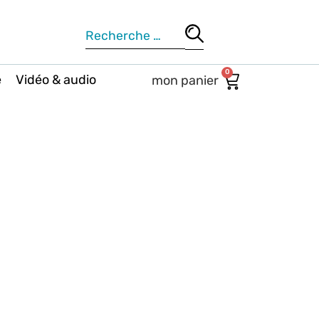
0
e
Vidéo & audio