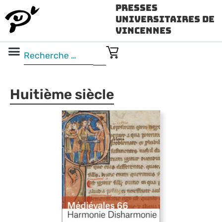
Presses
Universitaires de
Vincennes
Science ouverte
Vidéo & audio
Huitième siècle