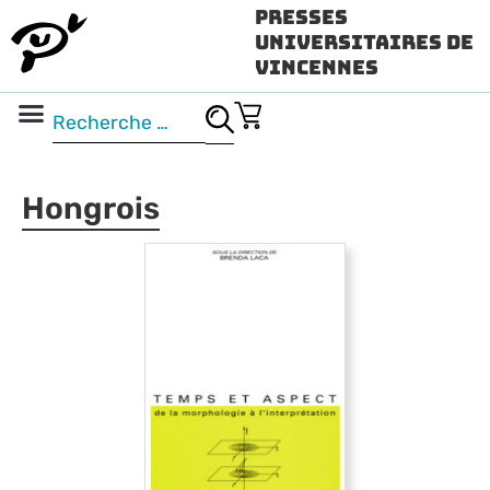
Presses
Universitaires de
Vincennes
Science ouverte
Vidéo & audio
Hongrois