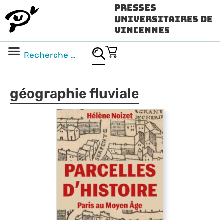
Presses
Universitaires de
Vincennes
Science ouverte
Vidéo & audio
géographie fluviale