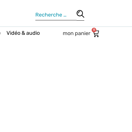
0
e
Vidéo & audio