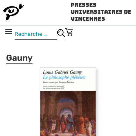
Presses
Universitaires de
Vincennes
Science ouverte
Vidéo & audio
Gauny