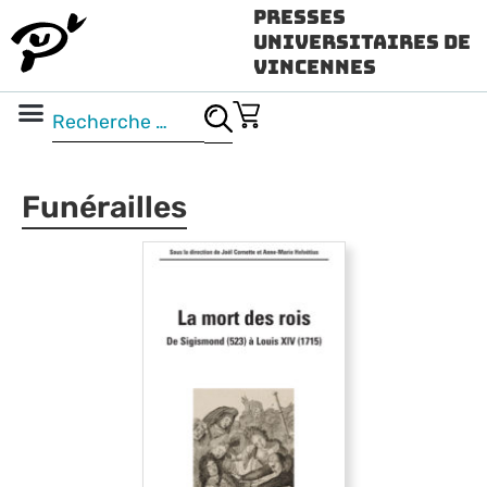
Presses
Universitaires de
Vincennes
Science ouverte
Vidéo & audio
Funérailles