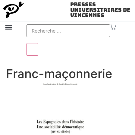
Presses
Universitaires de
Vincennes
Science ouverte
Vidéo & audio
Franc-maçonnerie