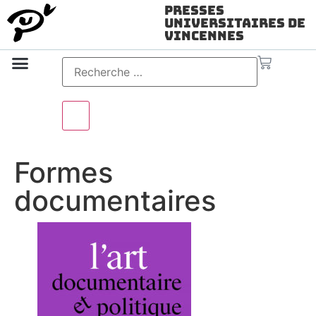
Presses
Universitaires de
Vincennes
Science ouverte
Vidéo & audio
Formes
documentaires