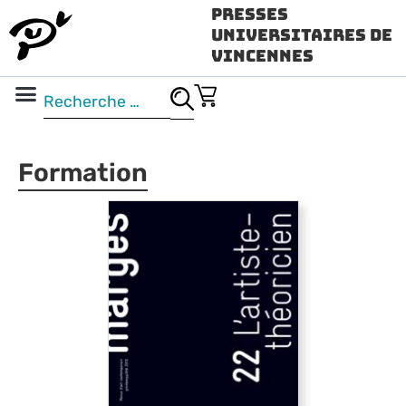
Presses
Universitaires de
Vincennes
Science ouverte
Vidéo & audio
Formation