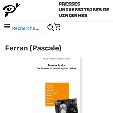
Presses
Universitaires de
Vincennes
Science ouverte
Vidéo & audio
Ferran (Pascale)