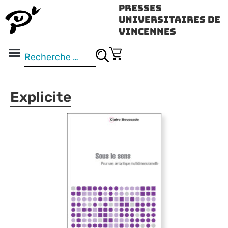
Presses
Universitaires de
Vincennes
Science ouverte
Vidéo & audio
Explicite