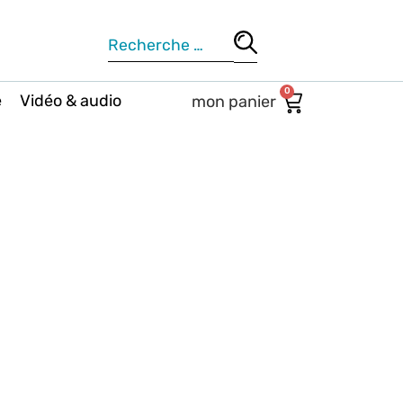
0
e
Vidéo & audio