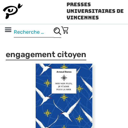
Presses
Universitaires de
Vincennes
Science ouverte
Vidéo & audio
engagement citoyen