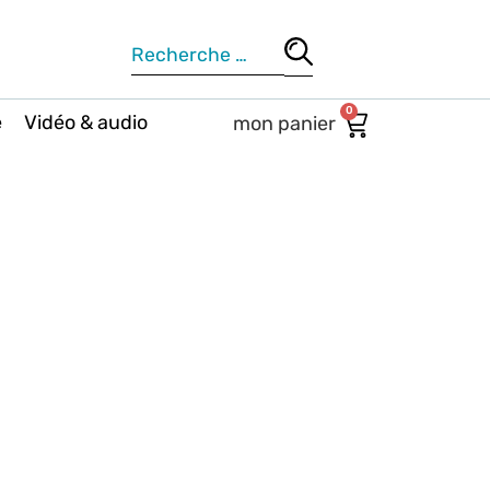
0
e
Vidéo & audio