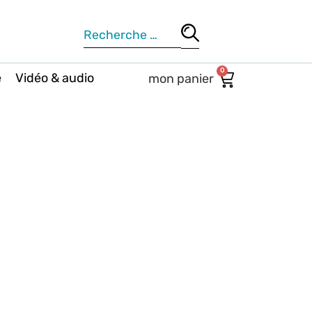
0
e
Vidéo & audio