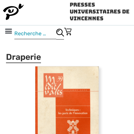
Presses
Universitaires de
Vincennes
Science ouverte
Vidéo & audio
Draperie