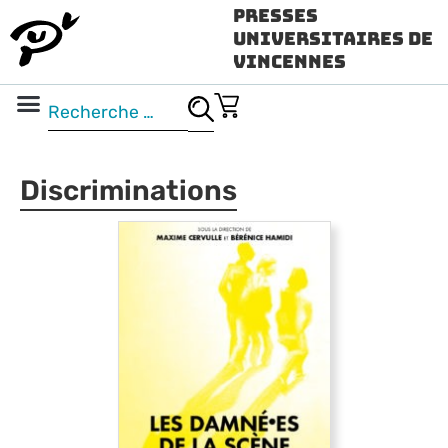
Presses
Universitaires de
Vincennes
Science ouverte
Vidéo & audio
Discriminations