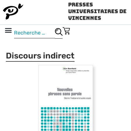
Presses
Universitaires de
Vincennes
Science ouverte
Vidéo & audio
Discours indirect