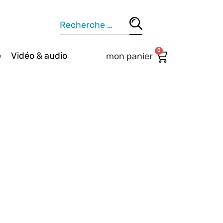
0
e
Vidéo & audio