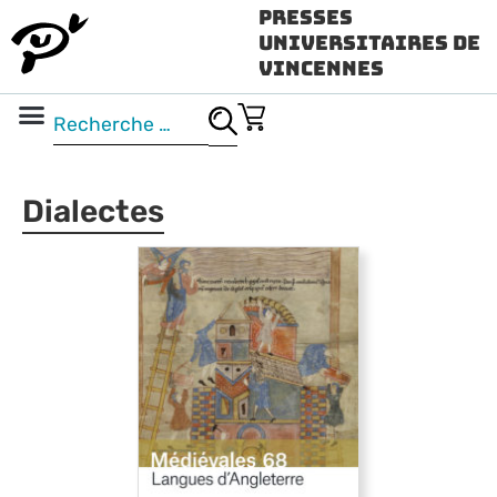
Presses
Universitaires de
Vincennes
Science ouverte
Vidéo & audio
Dialectes