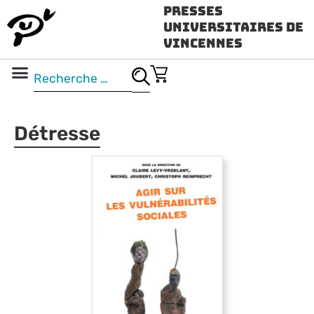
Presses
Universitaires de
Vincennes
Science ouverte
Vidéo & audio
Détresse