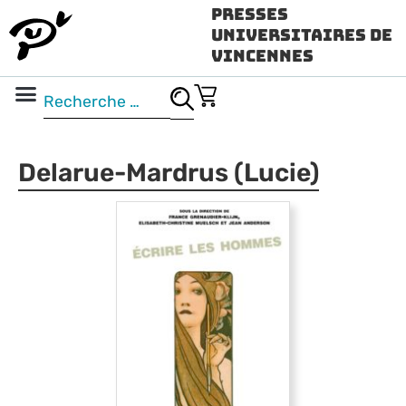
Presses
Universitaires de
Vincennes
Science ouverte
Vidéo & audio
Delarue-Mardrus (Lucie)