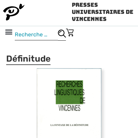
Presses
Universitaires de
Vincennes
Science ouverte
Vidéo & audio
Définitude