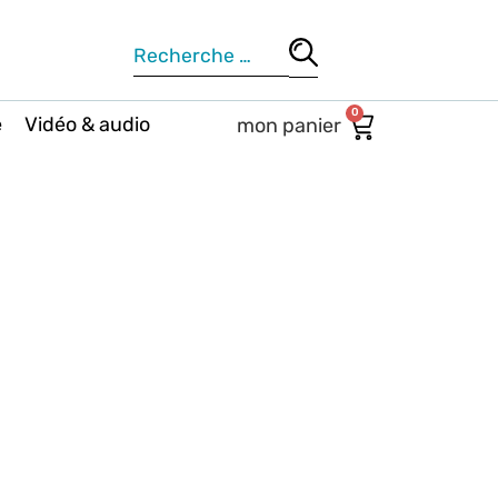
0
e
Vidéo & audio