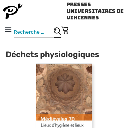
Presses
Universitaires de
Vincennes
Science ouverte
Vidéo & audio
Déchets physiologiques