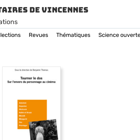
taires de Vincennes
ations
lections
Revues
Thématiques
Science ouvert