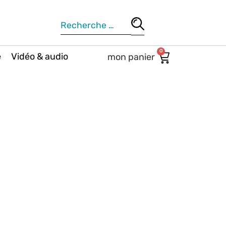
0
e
Vidéo & audio