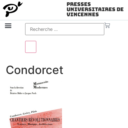
Presses
Universitaires de
Vincennes
Science ouverte
Vidéo & audio
Condorcet