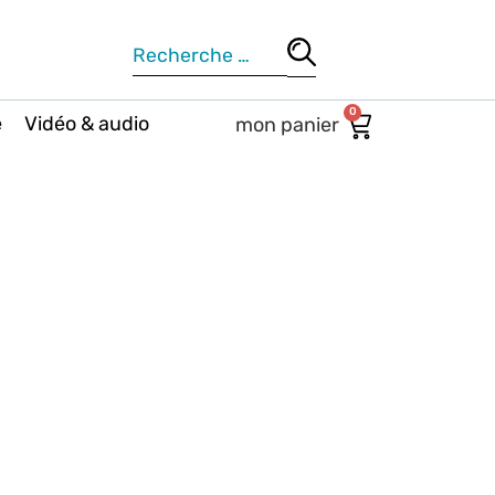
0
e
Vidéo & audio