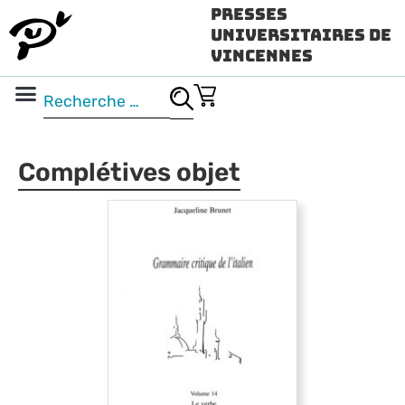
Presses
Universitaires de
Vincennes
Science ouverte
Vidéo & audio
Complétives objet