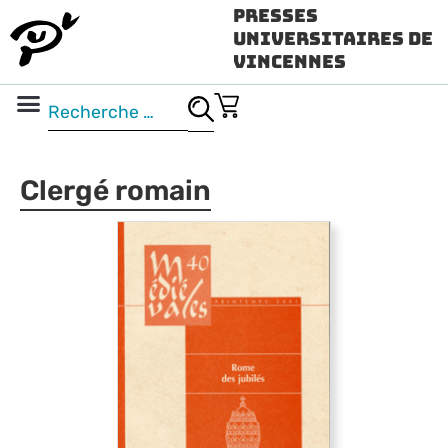
Presses
Universitaires de
Vincennes
Science ouverte
Vidéo & audio
Clergé romain