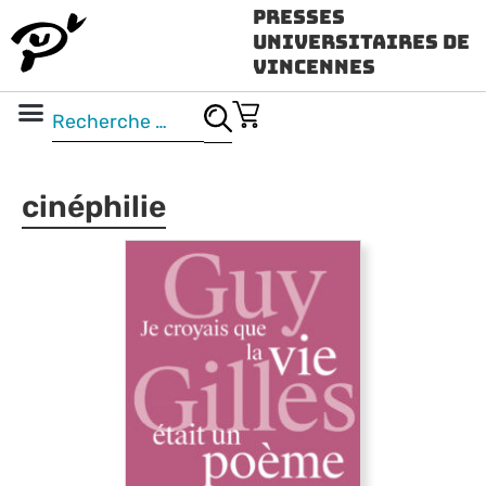
Presses
Universitaires de
Vincennes
Science ouverte
Vidéo & audio
cinéphilie