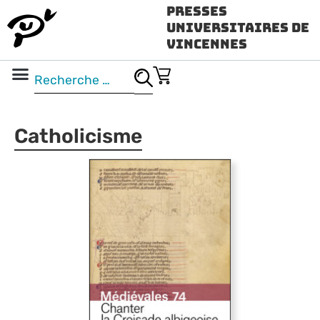
Presses
Universitaires de
Vincennes
Science ouverte
Vidéo & audio
Catholicisme