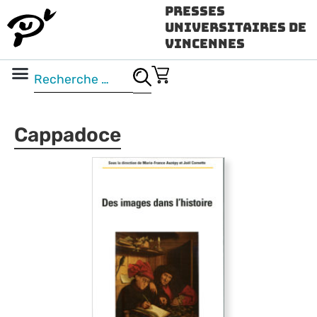
Presses
Universitaires de
Vincennes
Science ouverte
Vidéo & audio
Cappadoce