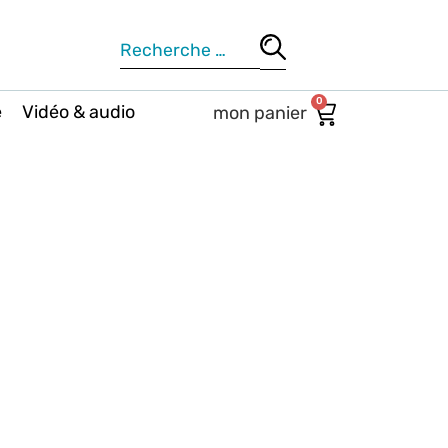
0
e
Vidéo & audio