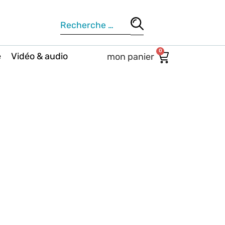
0
e
Vidéo & audio