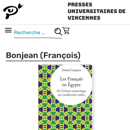
Presses
Universitaires de
Vincennes
Science ouverte
Vidéo & audio
Bonjean (François)