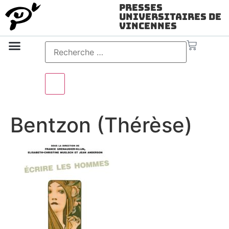
Presses
Universitaires de
Vincennes
Science ouverte
Vidéo & audio
Bentzon (Thérèse)