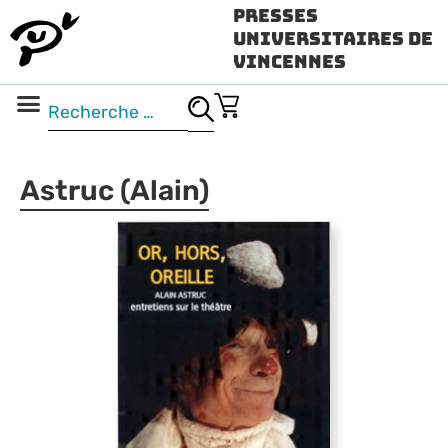
Presses
Universitaires de
Vincennes
Science ouverte
Vidéo & audio
Astruc (Alain)