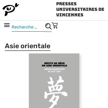
Presses
Universitaires de
Vincennes
Science ouverte
Vidéo & audio
Asie orientale