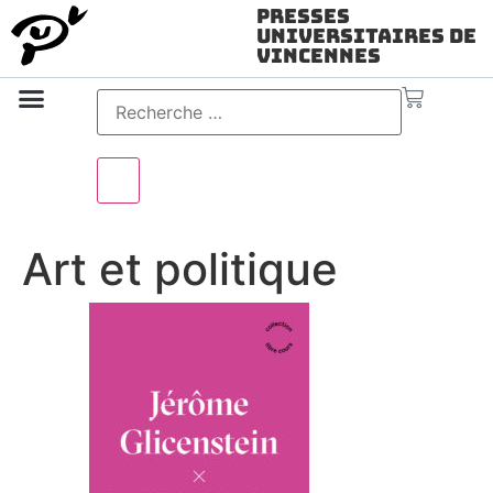
Presses
Universitaires de
Vincennes
Science ouverte
Vidéo & audio
Art et politique