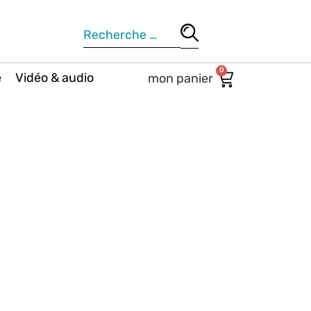
0
e
Vidéo & audio