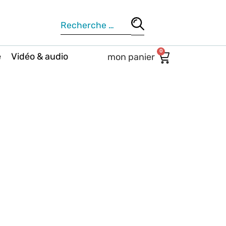
0
e
Vidéo & audio