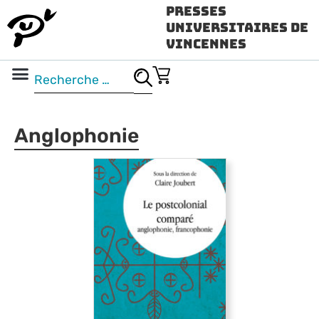
Presses
Universitaires de
Vincennes
Science ouverte
Vidéo & audio
Anglophonie