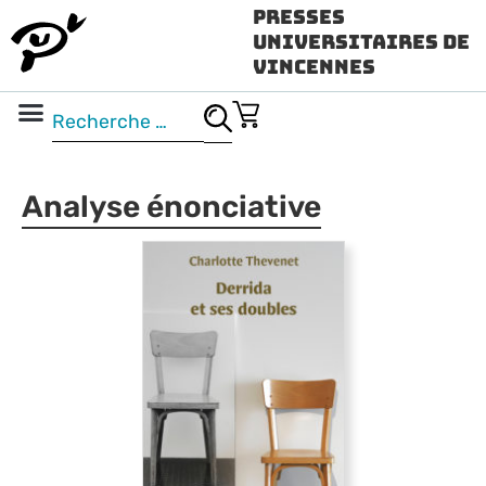
Presses
Universitaires de
Vincennes
Science ouverte
Vidéo & audio
Analyse énonciative