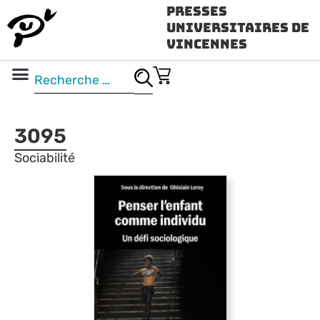
Presses
Universitaires de
Vincennes
Science ouverte
Vidéo & audio
3095
Sociabilité