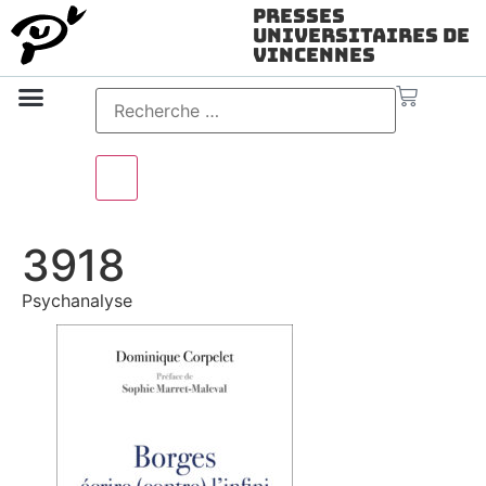
Presses
Universitaires de
Vincennes
Science ouverte
Vidéo & audio
3918
Psychanalyse